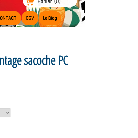
Panier
(
0
)
ONTACT
CGV
Le Blog
ntage sacoche PC