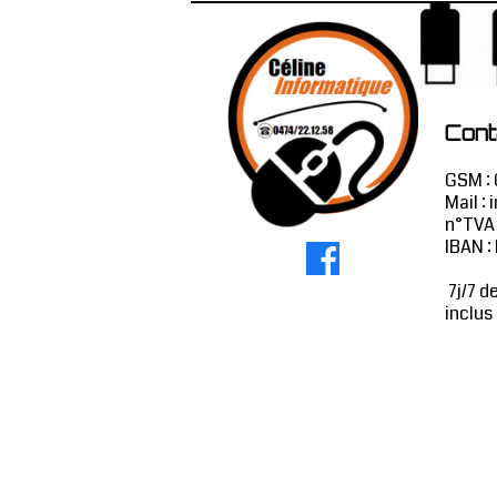
Cont
GSM : 
Mail :
i
n°TVA
IBAN 
7j/7 d
inclus