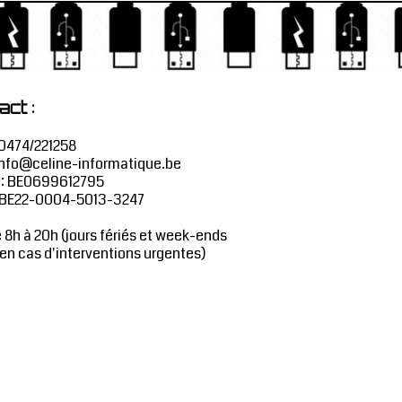
:
act
0474/221258
nfo@celine-informatique.be
 : BE0699612795
: BE22-0004-5013-3247
e 8h à 20h (jours fériés et week-ends
 en cas d'interventions urgentes)