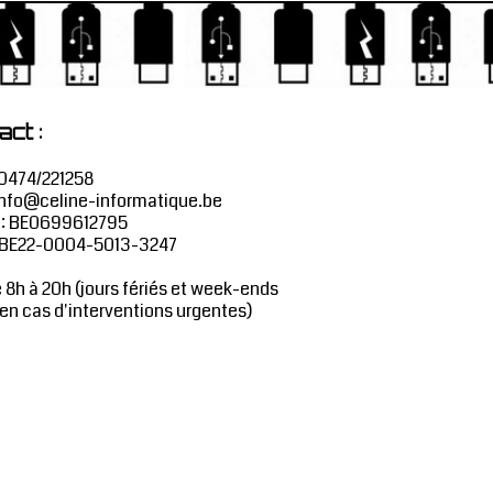
:
act
0474/221258
nfo@celine-informatique.be
 : BE0699612795
: BE22-0004-5013-3247
e 8h à 20h (jours fériés et week-ends
 en cas d'interventions urgentes)