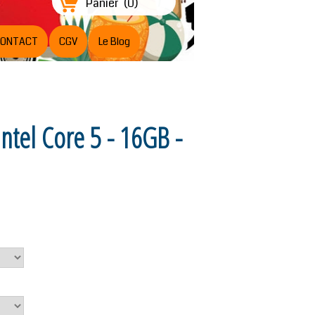
Panier
(
0
)
ONTACT
CGV
Le Blog
Intel Core 5 - 16GB -