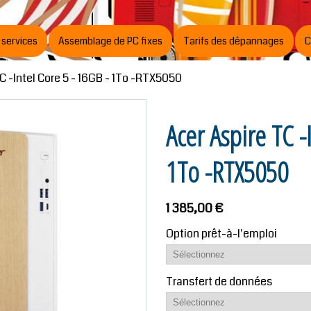
 services
Assemblage de PC fixes
Tarifs des dépannages
C
C -Intel Core 5 - 16GB - 1To -RTX5050
Acer Aspire TC -
1To -RTX5050
1 385,00 €
Option prêt-à-l'emploi
Transfert de données