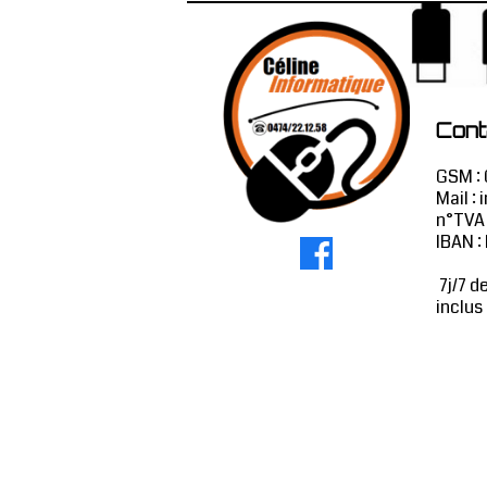
Cont
GSM : 
Mail :
i
n°TVA
IBAN 
7j/7 d
inclus