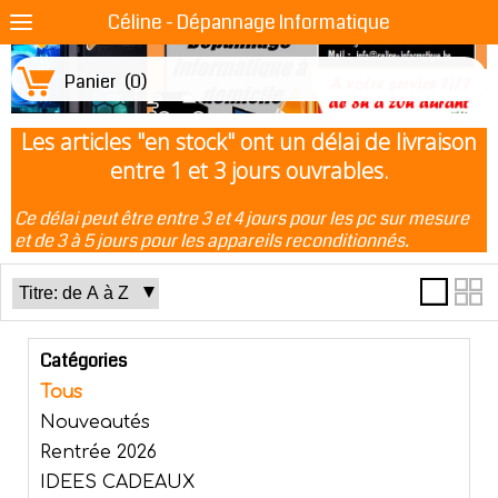
Céline - Dépannage Informatique
Panier
(
0
)
Les articles "en stock" ont un délai de livraison
entre 1 et 3 jours ouvrables.
Ce délai peut être entre 3 et 4 jours pour les pc sur mesure
et de 3 à 5 jours pour les appareils reconditionnés.
Catégories
Tous
Nouveautés
Rentrée 2026
IDEES CADEAUX