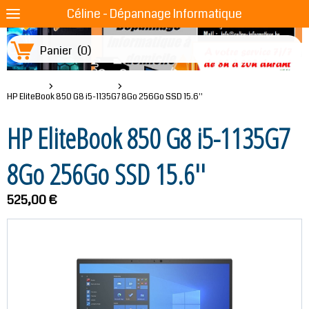
Céline - Dépannage Informatique
Panier
(
0
)
Boutique
PC Portables
HP EliteBook 850 G8 i5-1135G7 8Go 256Go SSD 15.6''
HP EliteBook 850 G8 i5-1135G7
8Go 256Go SSD 15.6''
525,00 €